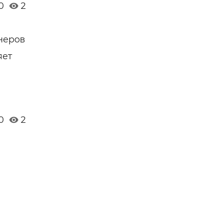
0
2
неров
яет
0
2