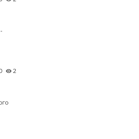
-
0
2
ого