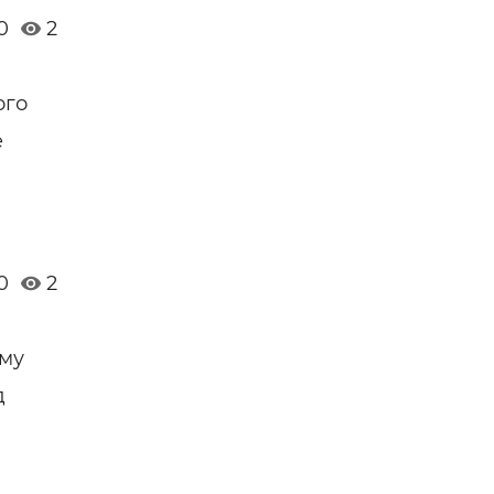
0
2
ого
е
0
2
ому
д