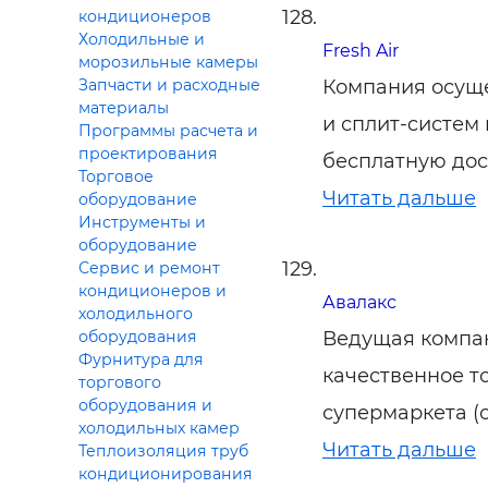
кондиционеров
Холодильные и
Fresh Air
морозильные камеры
Компания осуще
Запчасти и расходные
материалы
и сплит-cистем
Программы расчета и
проектирования
бесплатную дос
Торговое
Читать дальше
оборудование
Инструменты и
оборудование
Сервис и ремонт
кондиционеров и
Авалакс
холодильного
Ведущая компан
оборудования
Фурнитура для
качественное т
торгового
оборудования и
супермаркета (с
холодильных камер
Читать дальше
Теплоизоляция труб
кондиционирования