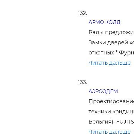
АРМО КОЛД
Рады предложит
Замки дверей х
откатных * Фур
Читать дальше
АЭРОЭДЕМ
Проектирование
техники кондиц
Бельгия), FUJIT
Читать дальше