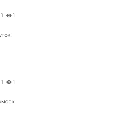
1
1
уток!
1
1
омоек