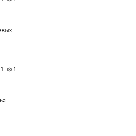
евых
1
1
ья