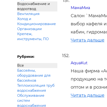
Водоснабжение и
МамаМиа
водоотвод
Вентиляция
Салон `МамаМи
Холод и
выбор кафеля и
Кондиционирование
Организации
кабин, гидрома
Крепеж,
инструменты, ПО
Читать дальше
Рубрики:
AquaKut
Все
Наша фирма «Aq
Бассейны,
оборудование для
продукцию на т
бассейнов
Теплоизоляция труб
оптом и в розни
водоснабжения
Читать дальше
Обслуживание
систем
водоснабжения