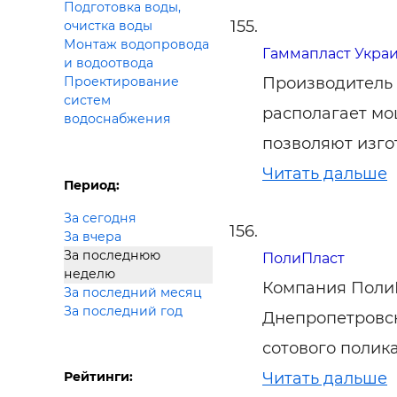
Подготовка воды,
очистка воды
Монтаж водопровода
Гаммапласт Укра
и водоотвода
Производитель 
Проектирование
систем
располагает мо
водоснабжения
позволяют изго
Читать дальше
Период:
За сегодня
За вчера
За последнюю
ПолиПласт
неделю
Компания ПолиП
За последний месяц
За последний год
Днепропетровск
сотового полик
Рейтинги:
Читать дальше