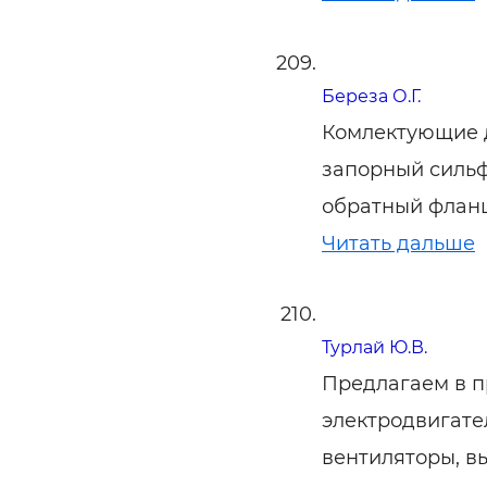
Береза О.Г.
Комлектующие д
запорный силь
обратный фланц
Читать дальше
Турлай Ю.В.
Предлагаем в п
электродвигате
вентиляторы, в