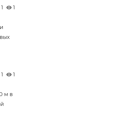
1
1
 и
овых
1
1
0 м в
ой