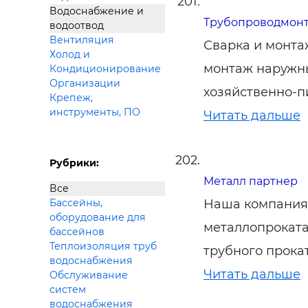
Водоснабжение и
Трубопроводмон
водоотвод
Вентиляция
Сварка и монта
Холод и
монтаж наружны
Кондиционирование
Организации
хозяйственно-п
Крепеж,
инструменты, ПО
Читать дальше
Рубрики:
Металл партнер
Все
Наша компания 
Бассейны,
оборудование для
металлопроката
бассейнов
Теплоизоляция труб
трубного прока
водоснабжения
Читать дальше
Обслуживание
систем
водоснабжения