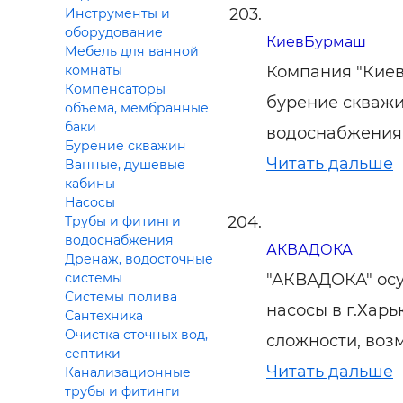
Инструменты и
оборудование
КиевБурмаш
Мебель для ванной
Компания "Киев
комнаты
Компенсаторы
бурение скважи
объема, мембранные
баки
водоснабжения,
Бурение скважин
Читать дальше
Ванные, душевые
кабины
Насосы
Трубы и фитинги
водоснабжения
АКВАДОКА
Дренаж, водосточные
"АКВАДОКА" осу
системы
Системы полива
насосы в г.Харь
Сантехника
Очистка сточных вод,
сложности, воз
септики
Читать дальше
Канализационные
трубы и фитинги