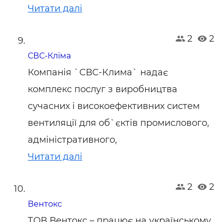
Читати далі
2
2
СВС-Кліма
Компанія `СВС-Клима` надає
комплекс послуг з виробництва
сучасних і високоефективних систем
вентиляції для об`єктів промислового,
адміністративного,
Читати далі
2
2
Вентокс
ТОВ Вентокс – працює на українському