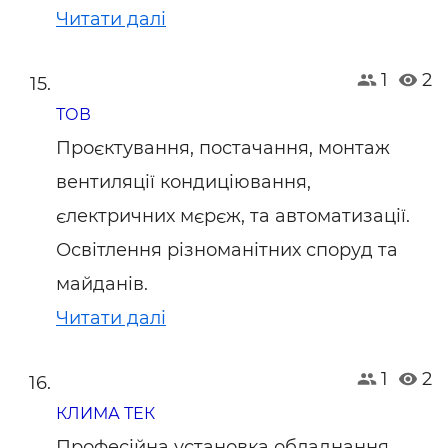
Читати далі
1
2
ТОВ
Проєктування, постачання, монтаж
вентиляцiї кондицiювання,
єлектричних мєрєж, та автоматизацiї.
Освiтлення рiзноманiтних споруд та
майданiв.
Читати далі
1
2
КЛИМА ТЕК
Професійна установка обладнання