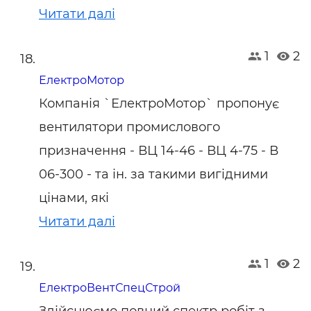
Читати далі
1
2
ЕлектроМотор
Компанія `ЕлектроМотор` пропонує
вентилятори промислового
призначення - ВЦ 14-46 - ВЦ 4-75 - В
06-300 - та ін. за такими вигідними
цінами, які
Читати далі
1
2
ЕлектроВентСпецСтрой