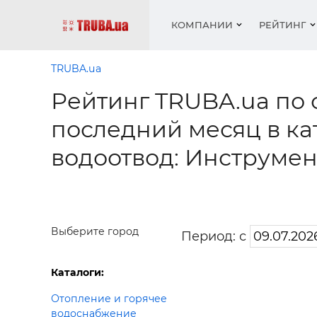
КОМПАНИИ
РЕЙТИНГ
TRUBA.ua
Рейтинг TRUBA.ua по
Котлы 
Отопле
Работа
Котлы 
Акции 
последний месяц в ка
оборуд
водосн
резюм
оборуд
Новост
водоотвод: Инструмен
Запорн
Вентил
Вентил
Теплые
Рейтин
армату
Крепеж
Водопр
Фото
Матери
Радиат
Разное
Монтаж
Выберите город
Период: с
Холод, 
Инфрак
оборуд
Полоте
Каталоги:
Работа
Отопление и горячее
ваканс
водоснабжение