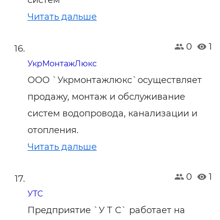
систем
Читать дальше
0
1
УкрМонтажЛюкс
ООО `Укрмонтажлюкс`осуществляет
продажу, монтаж и обслуживание
систем водопровода, канализации и
отопления.
Читать дальше
0
1
УТС
Предприятие `У Т С` работает на