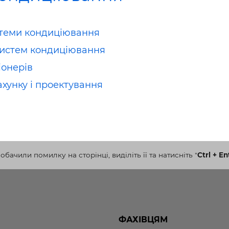
теми кондиціювання
истем кондиціювання
онерів
хунку і проектування
бачили помилку на сторінці, виділіть її та натисніть
"
Ctrl + En
ФАХІВЦЯМ