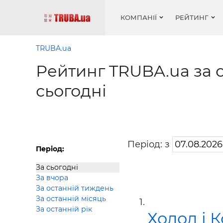
КОМПАНІЇ
РЕЙТИНГ
TRUBA.ua
Рейтинг TRUBA.ua за 
Котли і
Опален
Робота 
Котли і
Акції т
сьогодні
обладн
водопо
— рез
обладн
Новин
Запірн
Вентил
Вентиля
Теплі п
Рейтинг
Кріплен
Водопро
Статті
Матері
Радіат
Період: з
Період:
Різне
Монтаж
За сьогодні
Холод, 
Інфраче
За вчора
обладн
Сушарк
За останній тиждень
За останній місяць
Робота 
За останній рік
Холод і 
— вакан