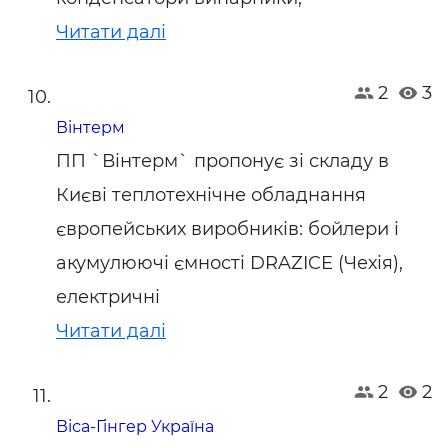
Читати далі
2
3
Вінтерм
ПП `Вінтерм` пропонує зі складу в
Києві теплотехнічне обладнання
європейських виробників: бойлери і
акумулюючі ємності DRAZICE (Чехія),
електричні
Читати далі
2
2
Віса-Гінгер Україна