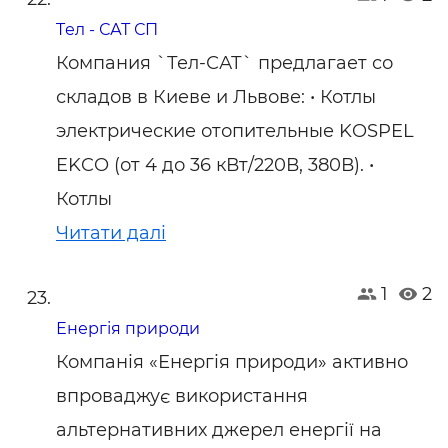
Tел - САТ СП
Компания `Тел-САТ` предлагает со
складов в Киеве и Львове: • Котлы
электрические отопительные KOSPEL
EKCO (от 4 до 36 кВт/220В, 380В). •
Котлы
Читати далі
1
2
Енергія природи
Компанія «Енергія природи» активно
впроваджує використання
альтернативних джерел енергії на